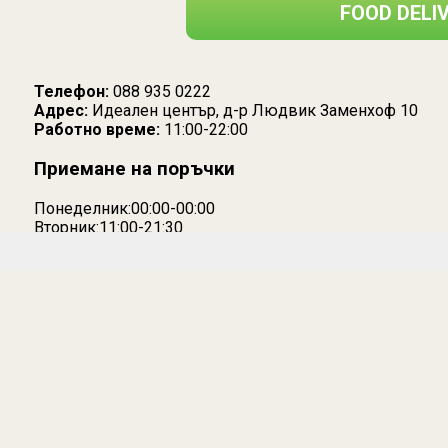
FOOD DELI
Телефон:
088 935 0222
Адрес:
Идеален център, д-р Людвик Заменхоф 10
Работно време:
11:00-22:00
Приемане на поръчки
Понеделник:00:00-00:00
Вторник:11:00-21:30
Сряда:11:00-21:30
Четвъртък:11:00-21:30
Петък:11:00-21:30
Събота:11:00-21:30
Неделя:11:00-21:30
ЗОНА ЗА ДОСТАВКИ