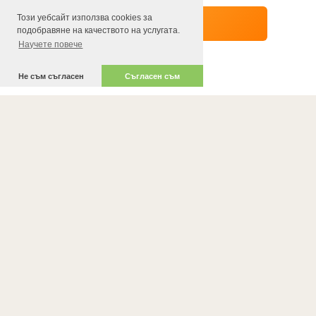
Този уебсайт използва cookies за
подобравяне на качеството на услугата.
Научете повече
Не съм съгласен
Съгласен съм
АДРЕС
д-р Людвик Заменхоф 10
ТЕЛЕФОНИ ЗА КОНТАКТ
088 935 0222
РАБОТНО ВРЕМЕ
11:00-22:00
E-МАЙЛ